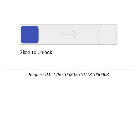
欢迎来到亮族电缆皇冠注册账户官网！
首页
关于亮族
产品展示
荣誉资
国内皇冠注册账户行业
生产制造各种规格皇冠注册账户及
配件