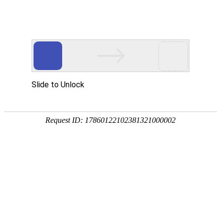
欢迎来到亮族电缆皇冠注册账户官网！
首页
关于亮族
产品展示
荣誉资
国内皇冠注册账户行业
生产制造各种规格皇冠注册账户及
配件