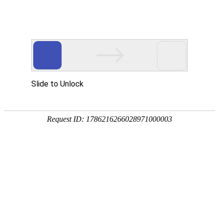
欢迎来到亮族电缆皇冠注册账户官网！
首页
关于亮族
产品展示
荣誉资
国内皇冠注册账户行业
生产制造各种规格皇冠注册账户及
配件