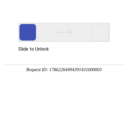
欢迎来到亮族电缆皇冠注册账户官网！
首页
关于亮族
产品展示
荣誉资
国内皇冠注册账户行业
生产制造各种规格皇冠注册账户及
配件