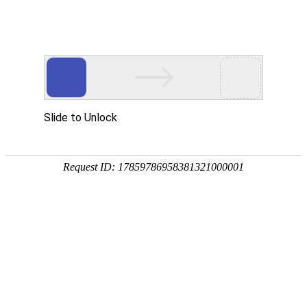
欢迎来到亮族电缆皇冠注册账户官网！
首页
关于亮族
产品展示
荣誉资
国内皇冠注册账户行业
生产制造各种规格皇冠注册账户及
配件