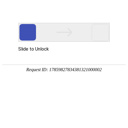
欢迎来到亮族电缆皇冠注册账户官网！
首页
关于亮族
产品展示
荣誉资
国内皇冠注册账户行业
生产制造各种规格皇冠注册账户及
配件