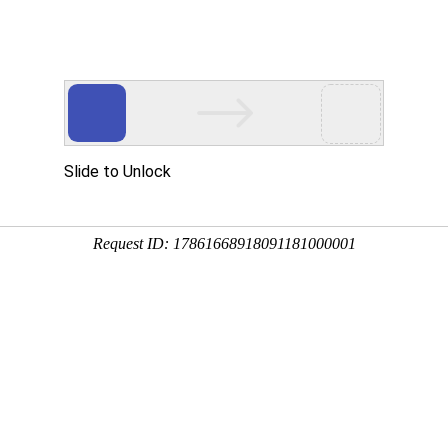
展示
荣誉资质
工程案例
实景展示
新闻
账户行业优良供应商
册账户及