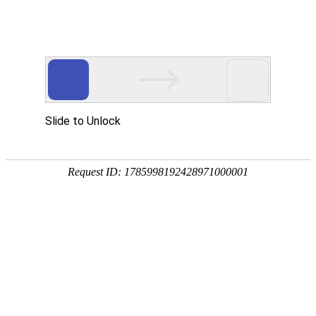
欢迎来到亮族电缆皇冠注册账户官网！
首页
关于亮族
产品展示
荣誉资
国内皇冠注册账户行业
生产制造各种规格皇冠注册账户及
配件