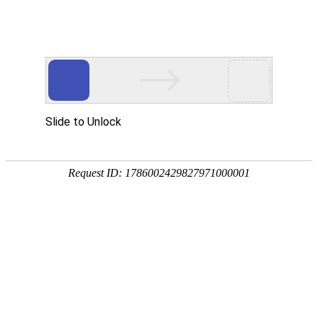
欢迎来到亮族电缆皇冠注册账户官网！
首页
关于亮族
产品展示
荣誉资
国内皇冠注册账户行业
生产制造各种规格皇冠注册账户及
配件