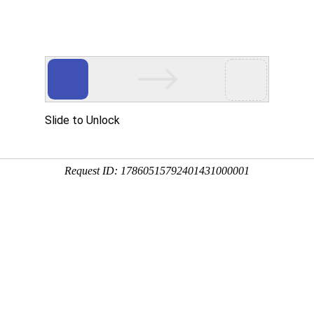
展示
荣誉资质
工程案例
实景展示
新闻
账户行业优良供应商
册账户及